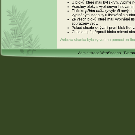
U bloků, které mají být skryty, vyplňte
Všechny bloky s vyplněným listováním 
Tlačítko
přidat odkazy
vytvoří nový bl
vyplněnými nadpisy u listování a budou
Ze všech bloků, které mají vyplněné li
zobrazeny vždy.
Pokud chcete skrývat i první blok listo
Chcete-li při přepnutí bloku rolovat okn
Webová stránka byla vytvořena pomocí on-li
Administrace WebSnadno
|
Tvorba