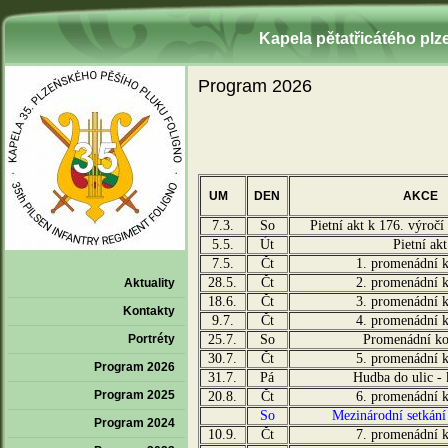
Kapela pětatřicátého plz
Program 2026
UM
DEN
AKCE
7.3.
So
Pietní akt k 176. výroč
5.5.
Út
Pietní akt
7.5.
Čt
1. promenádní k
28.5.
Čt
2. promenádní k
Aktuality
18.6.
Čt
3. promenádní k
Kontakty
9.7.
Čt
4. promenádní k
Portréty
25.7.
So
Promenádní ko
30.7.
Čt
5. promenádní k
Program 2026
31.7.
Pá
Hudba do ulic - 
Program 2025
20.8.
Čt
6. promenádní k
So
Mezinárodní setkání
Program 2024
10.9.
Čt
7. promenádní k