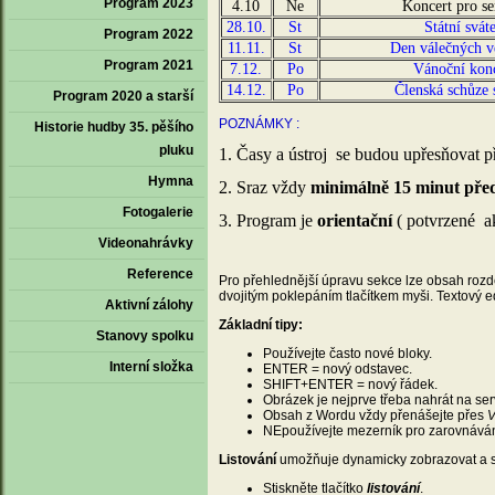
Program 2023
4.10
Ne
Koncert pro se
28.10.
St
Státní svát
Program 2022
11.11.
St
Den válečných v
Program 2021
7.12.
Po
Vánoční kon
14.12.
Po
Členská schůze 
Program 2020 a starší
POZNÁMKY :
Historie hudby 35. pěšího
pluku
1. Časy a ústroj se budou upřesňovat p
Hymna
2. Sraz vždy
minimálně 15 minut pře
Fotogalerie
3. Program je
orientační
( potvrzené 
Videonahrávky
Reference
Pro přehlednější úpravu sekce lze obsah rozdě
dvojitým poklepáním tlačítkem myši. Textový ed
Aktivní zálohy
Základní tipy:
Stanovy spolku
Používejte často nové bloky.
Interní složka
ENTER = nový odstavec.
SHIFT+ENTER = nový řádek.
Obrázek je nejprve třeba nahrát na se
Obsah z Wordu vždy přenášejte přes
V
NEpoužívejte mezerník pro zarovnáván
Listování
umožňuje dynamicky zobrazovat a s
Stiskněte tlačítko
listování
.